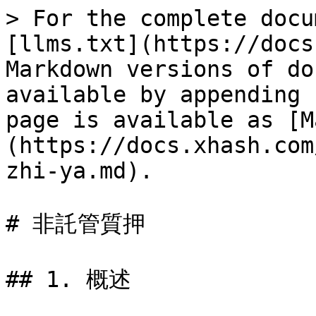
> For the complete docu
[llms.txt](https://docs
Markdown versions of do
available by appending 
page is available as [M
(https://docs.xhash.com
zhi-ya.md).

# 非託管質押

## 1. 概述
