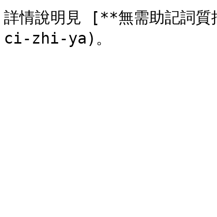
詳情說明見 [**無需助記詞質押**]